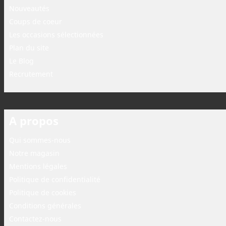
Nouveautés
Coups de coeur
Les occasions sélectionnées
Plan du site
Le Blog
Recrutement
A propos
Qui sommes-nous
Notre magasin
Mentions légales
Politique de confidentialité
Politique de cookies
Conditions générales
Contactez-nous