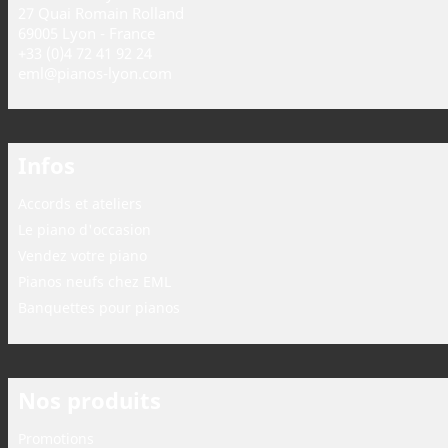
27 Quai Romain Rolland
69005 Lyon - France
+33 (0)4 72 41 92 24
eml@pianos-lyon.com
Infos
Accords et ateliers
Le piano d'occasion
Vendez votre piano
Pianos neufs chez EML
Banquettes pour pianos
Nos produits
Promotions