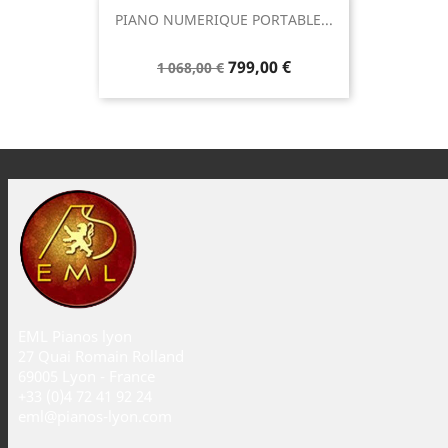
PIANO NUMERIQUE PORTABLE...
799,00 €
1 068,00 €
EML Pianos lyon
27 Quai Romain Rolland
69005 Lyon - France
+33 (0)4 72 41 92 24
eml@pianos-lyon.com