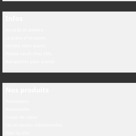
Infos
Accords et ateliers
Le piano d'occasion
Vendez votre piano
Pianos neufs chez EML
Banquettes pour pianos
Nos produits
Promotions
Nouveautés
Coups de coeur
Les occasions sélectionnées
Plan du site