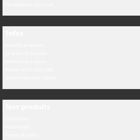
eml@pianos-lyon.com
Infos
Accords et ateliers
Le piano d'occasion
Vendez votre piano
Pianos neufs chez EML
Banquettes pour pianos
Nos produits
Promotions
Nouveautés
Coups de coeur