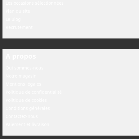
Les occasions sélectionnées
Plan du site
Le Blog
Recrutement
A propos
Qui sommes-nous
Notre magasin
Mentions légales
Politique de confidentialité
Politique de cookies
Conditions générales
Contactez-nous
Paiement et livraison