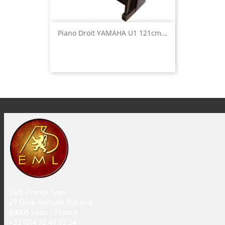
Piano Droit YAMAHA U1 121cm...
EML Pianos lyon
27 Quai Romain Rolland
69005 Lyon - France
+33 (0)4 72 41 92 24