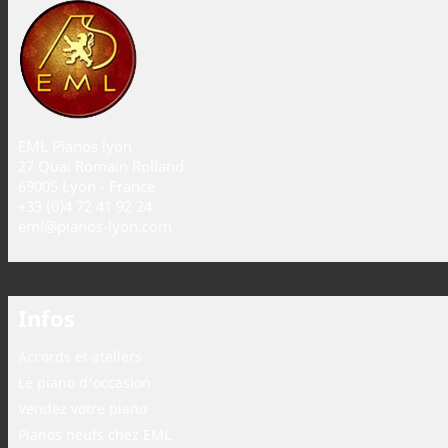
EML Pianos lyon
27 Quai Romain Rolland
69005 Lyon - France
+33 (0)4 72 41 92 24
eml@pianos-lyon.com
Infos
Accords et ateliers
Le piano d'occasion
Vendez votre piano
Pianos neufs chez EML