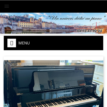

MENU