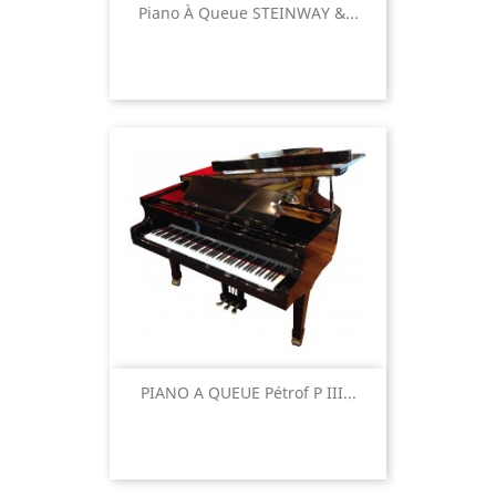
Piano À Queue STEINWAY &...
PIANO A QUEUE Pétrof P III...