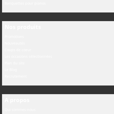
Banquettes pour pianos
Nos produits
Promotions
Nouveautés
Coups de coeur
Les occasions sélectionnées
Plan du site
Le Blog
Recrutement
A propos
Qui sommes-nous