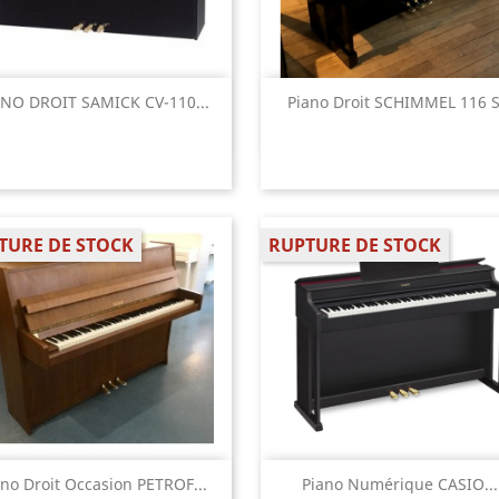
Aperçu rapide
Aperçu rapide


ANO DROIT SAMICK CV-110...
Piano Droit SCHIMMEL 116 S.
TURE DE STOCK
RUPTURE DE STOCK
Aperçu rapide
Aperçu rapide


ano Droit Occasion PETROF...
Piano Numérique CASIO...