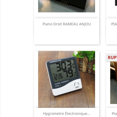
Aperçu rapide

Piano Droit RAMEAU ANJOU
PI
RUP
Aperçu rapide

Hygrometre Électronique...
Pi