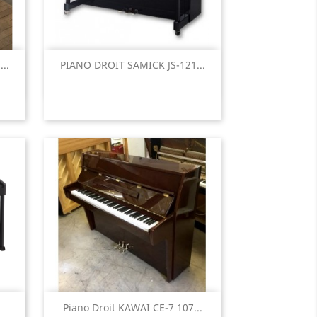
Aperçu rapide

..
PIANO DROIT SAMICK JS-121...
Aperçu rapide

Piano Droit KAWAI CE-7 107...