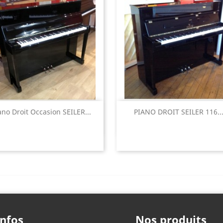
Aperçu rapide
Aperçu rapide


ano Droit Occasion SEILER...
PIANO DROIT SEILER 116..
Infos
Nos produits