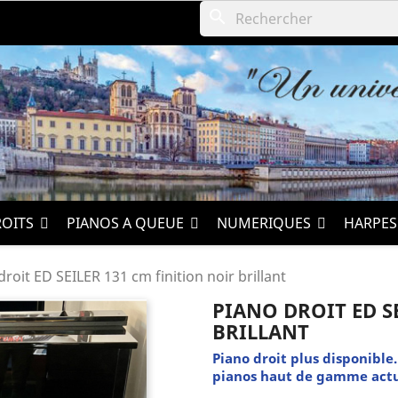
search
ROITS
PIANOS A QUEUE
NUMERIQUES
HARPE
droit ED SEILER 131 cm finition noir brillant
PIANO DROIT ED S
BRILLANT
Piano droit plus disponible
pianos haut de gamme actu