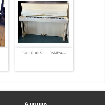
Aperçu rapide

.
Piano Droit Silent RAMEAU...
A propos