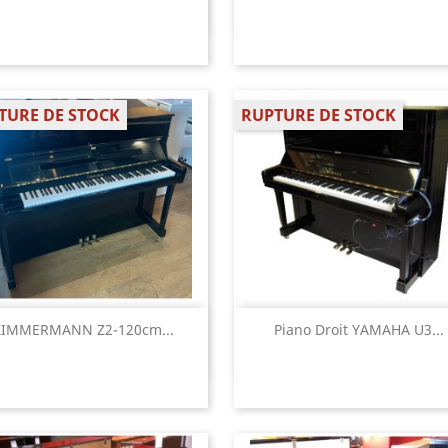
TURE DE STOCK
RUPTURE DE STOCK
Aperçu rapide
Aperçu rapide


ZIMMERMANN Z2-120cm...
Piano Droit YAMAHA U3...