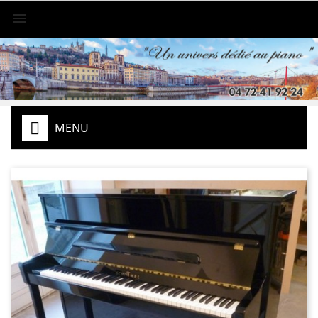

MENU