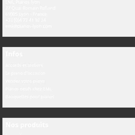
EML Pianos lyon
27 Quai Romain Rolland
69005 Lyon - France
+33 (0)4 72 41 92 24
eml@pianos-lyon.com
Infos
Accords et ateliers
Le piano d'occasion
Vendez votre piano
Pianos neufs chez EML
Banquettes pour pianos
Nos produits