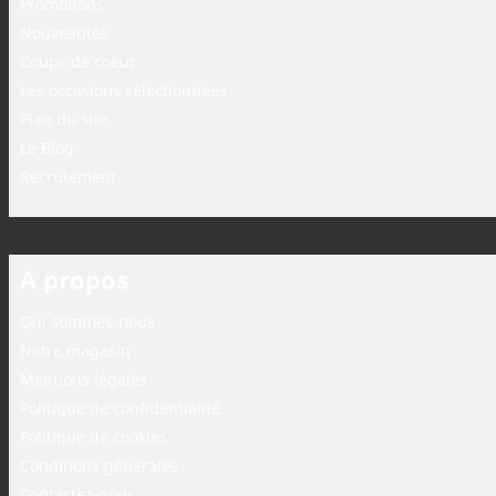
Promotions
Nouveautés
Coups de coeur
Les occasions sélectionnées
Plan du site
Le Blog
Recrutement
A propos
Qui sommes-nous
Notre magasin
Mentions légales
Politique de confidentialité
Politique de cookies
Conditions générales
Contactez-nous