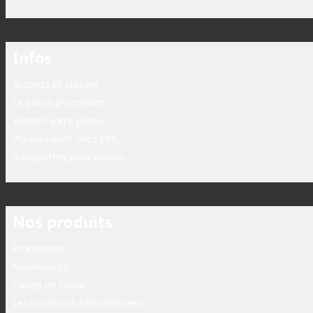
Infos
Accords et ateliers
Le piano d'occasion
Vendez votre piano
Pianos neufs chez EML
Banquettes pour pianos
Nos produits
Promotions
Nouveautés
Coups de coeur
Les occasions sélectionnées