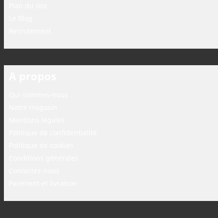
Plan du site
Le Blog
Recrutement
A propos
Qui sommes-nous
Notre magasin
Mentions légales
Politique de confidentialité
Politique de cookies
Conditions générales
Contactez-nous
Paiement et livraison