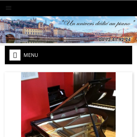

MENU