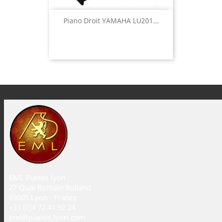
Piano Droit YAMAHA LU201...
EML Pianos lyon
27 Quai Romain Rolland
69005 Lyon - France
+33 (0)4 72 41 92 24
eml@pianos-lyon.com