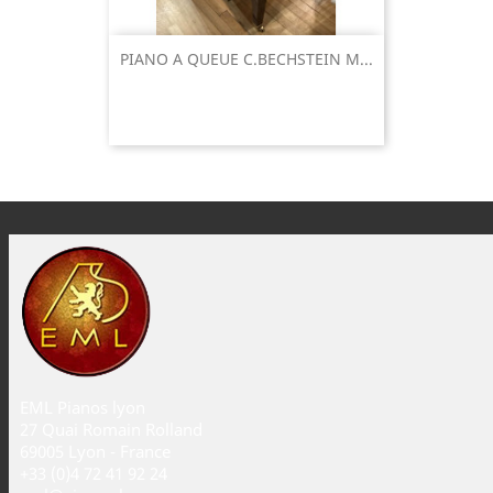
PIANO A QUEUE C.BECHSTEIN M...
EML Pianos lyon
27 Quai Romain Rolland
69005 Lyon - France
+33 (0)4 72 41 92 24