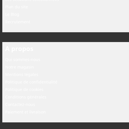
Plan du site
Le Blog
Recrutement
A propos
Qui sommes-nous
Notre magasin
Mentions légales
Politique de confidentialité
Politique de cookies
Conditions générales
Contactez-nous
Paiement et livraison