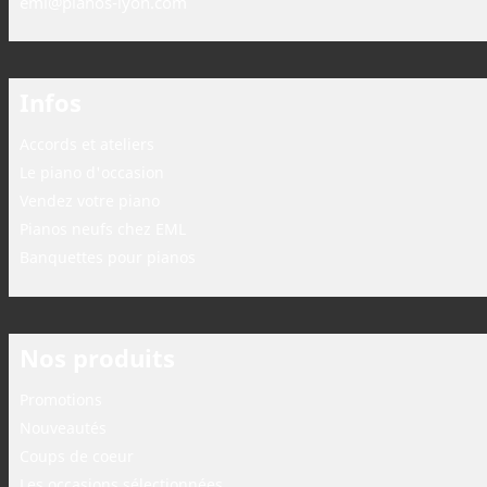
eml@pianos-lyon.com
Infos
Accords et ateliers
Le piano d'occasion
Vendez votre piano
Pianos neufs chez EML
Banquettes pour pianos
Nos produits
Promotions
Nouveautés
Coups de coeur
Les occasions sélectionnées