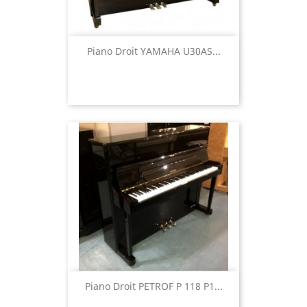
Piano Droit YAMAHA U30AS...
Piano Droit PETROF P 118 P1...