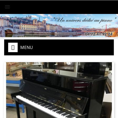

MENU