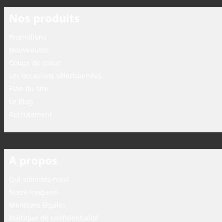
Nos produits
Promotions
Nouveautés
Coups de coeur
Les occasions sélectionnées
Plan du site
Le Blog
Recrutement
A propos
Qui sommes-nous
Notre magasin
Mentions légales
Politique de confidentialité