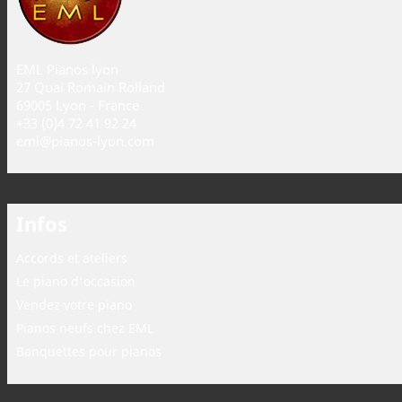
EML Pianos lyon
27 Quai Romain Rolland
69005 Lyon - France
+33 (0)4 72 41 92 24
eml@pianos-lyon.com
Infos
Accords et ateliers
Le piano d'occasion
Vendez votre piano
Pianos neufs chez EML
Banquettes pour pianos