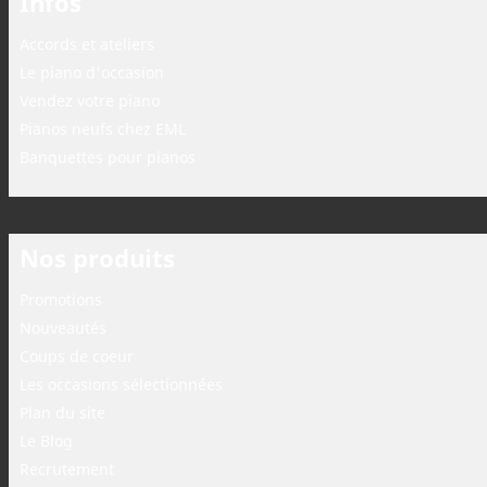
Infos
Accords et ateliers
Le piano d'occasion
Vendez votre piano
Pianos neufs chez EML
Banquettes pour pianos
Nos produits
Promotions
Nouveautés
Coups de coeur
Les occasions sélectionnées
Plan du site
Le Blog
Recrutement