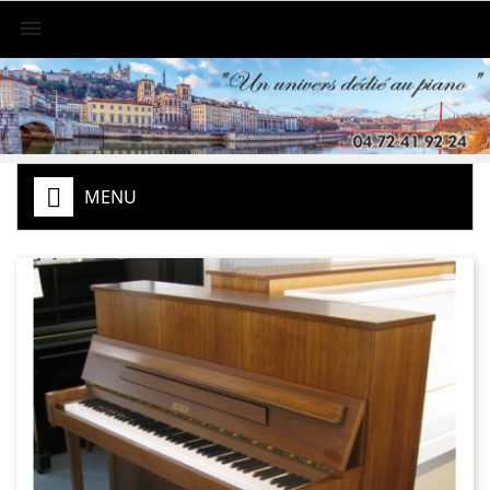

MENU