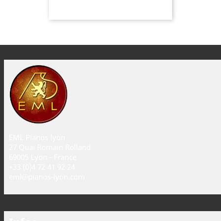
EML Pianos lyon
27 Quai Romain Rolland
69005 Lyon - France
+33 (0)4 72 41 92 24
eml@pianos-lyon.com