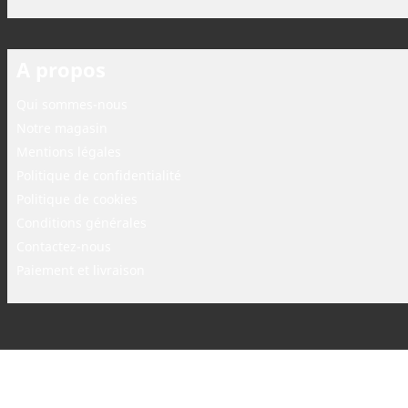
A propos
Qui sommes-nous
Notre magasin
Mentions légales
Politique de confidentialité
Politique de cookies
Conditions générales
Contactez-nous
Paiement et livraison