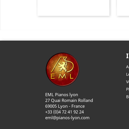
A
L
V
P
EML Pianos lyon
B
27 Quai Romain Rolland
69005 Lyon - France
+33 (0)4 72 41 92 24
eml@pianos-lyon.com