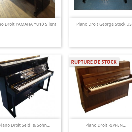
Aperçu rapide
Aperçu rapide


no Droit YAMAHA YU10 Silent
Piano Droit George Steck US.
RUPTURE DE STOCK
Aperçu rapide
Aperçu rapide


Piano Droit Seidl & Sohn...
Piano Droit RIPPEN...