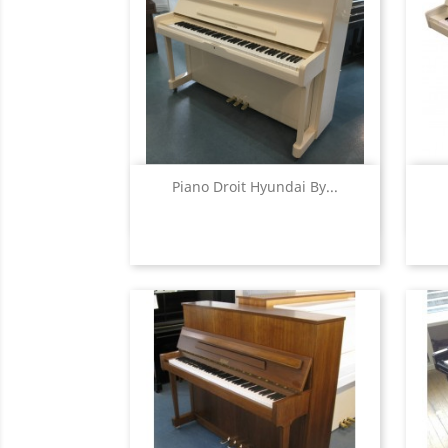
Aperçu rapide

Piano Droit Hyundai By...