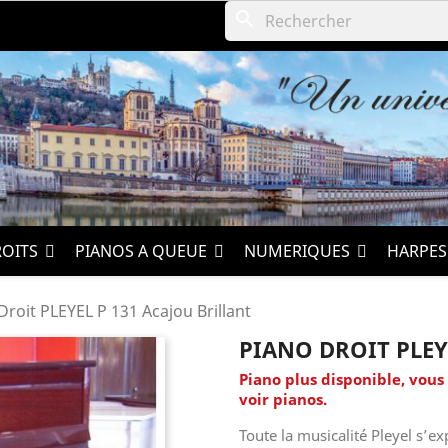
search
ROITS
PIANOS A QUEUE
NUMERIQUES
HARPE
Droit PLEYEL P 131 Acajou Brillant
PIANO DROIT PLEY
Piano plus disponible, vous
voir pianos.
Toute la musicalité Pleyel s’e