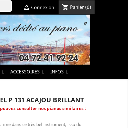
shopping_cart

Panier
(0)
Connexion
S
ACCESSOIRES
INFOS
EL P 131 ACAJOU BRILLANT
 pouvez consulter nos pianos similaires :
xprime dans ce très bel instrument, issu du