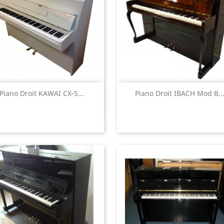
Aperçu rapide
Aperçu rapide


Piano Droit KAWAI CX-5...
Piano Droit IBACH Mod B..