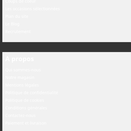
Coups de coeur
Les occasions sélectionnées
Plan du site
Le Blog
Recrutement
A propos
Qui sommes-nous
Notre magasin
Mentions légales
Politique de confidentialité
Politique de cookies
Conditions générales
Contactez-nous
Paiement et livraison