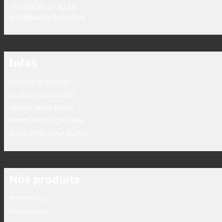
+33 (0)4 72 41 92 24
eml@pianos-lyon.com
Infos
Accords et ateliers
Le piano d'occasion
Vendez votre piano
Pianos neufs chez EML
Banquettes pour pianos
Nos produits
Promotions
Nouveautés