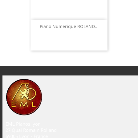
Piano Numérique ROLAND...
EML Pianos lyon
27 Quai Romain Rolland
69005 Lyon - France