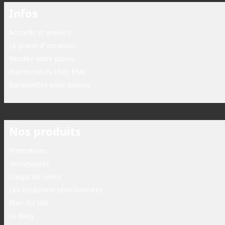
Infos
Accords et ateliers
Le piano d'occasion
Vendez votre piano
Pianos neufs chez EML
Banquettes pour pianos
Nos produits
Promotions
Nouveautés
Coups de coeur
Les occasions sélectionnées
Plan du site
Le Blog