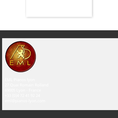
EML Pianos lyon
27 Quai Romain Rolland
69005 Lyon - France
+33 (0)4 72 41 92 24
eml@pianos-lyon.com