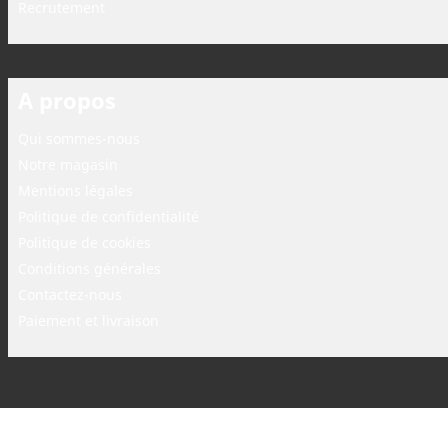
Recrutement
A propos
Qui sommes-nous
Notre magasin
Mentions légales
Politique de confidentialité
Politique de cookies
Conditions générales
Contactez-nous
Paiement et livraison