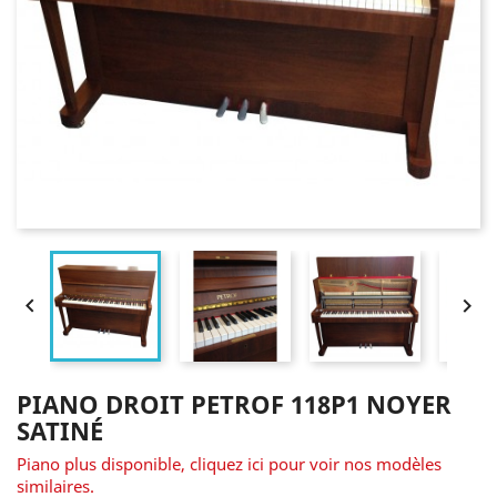


PIANO DROIT PETROF 118P1 NOYER
SATINÉ
Piano plus disponible, cliquez ici pour voir nos modèles
similaires.