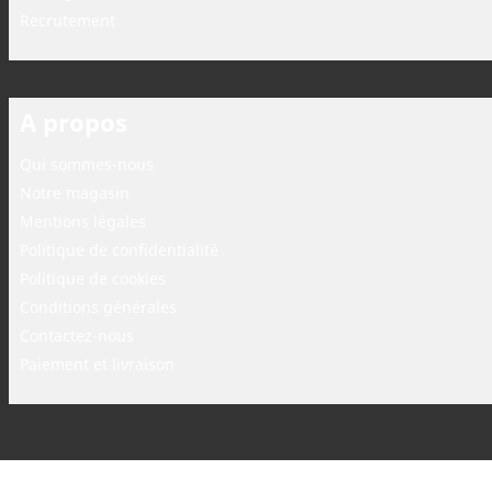
Recrutement
A propos
Qui sommes-nous
Notre magasin
Mentions légales
Politique de confidentialité
Politique de cookies
Conditions générales
Contactez-nous
Paiement et livraison