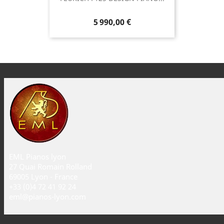
5 990,00 €
EML Pianos lyon
27 Quai Romain Rolland
69005 Lyon - France
+33 (0)4 72 41 92 24
eml@pianos-lyon.com