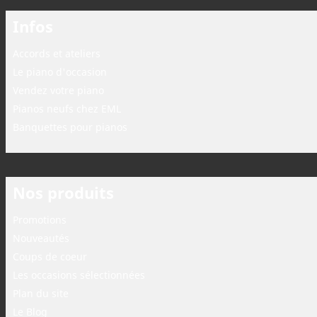
Infos
Accords et ateliers
Le piano d'occasion
Vendez votre piano
Pianos neufs chez EML
Banquettes pour pianos
Nos produits
Promotions
Nouveautés
Coups de coeur
Les occasions sélectionnées
Plan du site
Le Blog