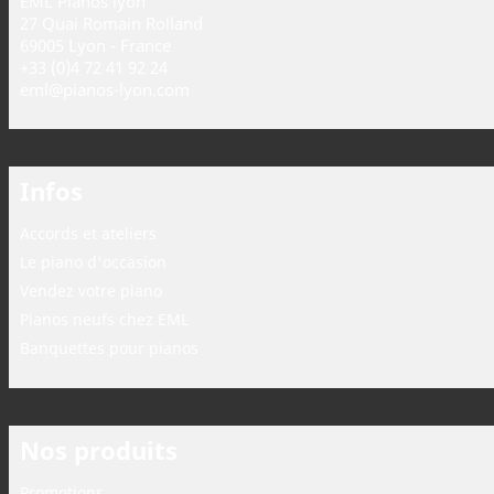
EML Pianos lyon
27 Quai Romain Rolland
69005 Lyon - France
+33 (0)4 72 41 92 24
eml@pianos-lyon.com
Infos
Accords et ateliers
Le piano d'occasion
Vendez votre piano
Pianos neufs chez EML
Banquettes pour pianos
Nos produits
Promotions