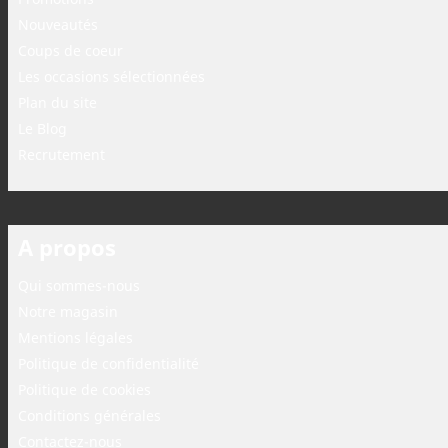
Nouveautés
Coups de coeur
Les occasions sélectionnées
Plan du site
Le Blog
Recrutement
A propos
Qui sommes-nous
Notre magasin
Mentions légales
Politique de confidentialité
Politique de cookies
Conditions générales
Contactez-nous