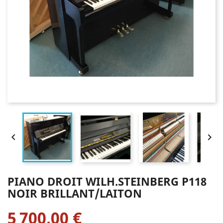


PIANO DROIT WILH.STEINBERG P118
NOIR BRILLANT/LAITON
5 700,00 €