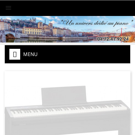

MENU