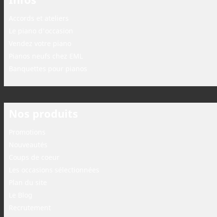
Accords et ateliers
Le piano d'occasion
Vendez votre piano
Pianos neufs chez EML
Banquettes pour pianos
Nos produits
Promotions
Nouveautés
Coups de coeur
Les occasions sélectionnées
Plan du site
Le Blog
Recrutement