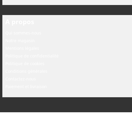
A propos
Qui sommes-nous
Notre magasin
Mentions légales
Politique de confidentialité
Politique de cookies
Conditions générales
Contactez-nous
Paiement et livraison