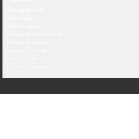
Qui sommes-nous
Notre magasin
Mentions légales
Politique de confidentialité
Politique de cookies
Conditions générales
Contactez-nous
Paiement et livraison