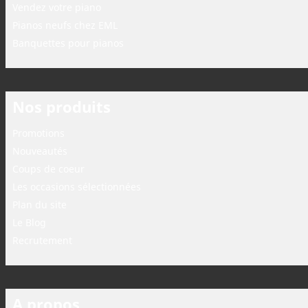
Vendez votre piano
Pianos neufs chez EML
Banquettes pour pianos
Nos produits
Promotions
Nouveautés
Coups de coeur
Les occasions sélectionnées
Plan du site
Le Blog
Recrutement
A propos