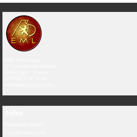
EML Pianos lyon
27 Quai Romain Rolland
69005 Lyon - France
+33 (0)4 72 41 92 24
eml@pianos-lyon.com
Infos
Accords et ateliers
Le piano d'occasion