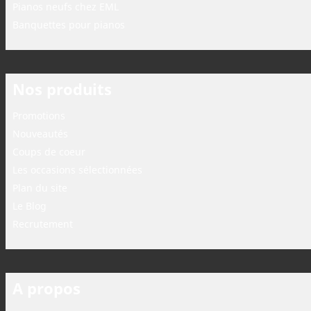
Pianos neufs chez EML
Banquettes pour pianos
Nos produits
Promotions
Nouveautés
Coups de coeur
Les occasions sélectionnées
Plan du site
Le Blog
Recrutement
A propos