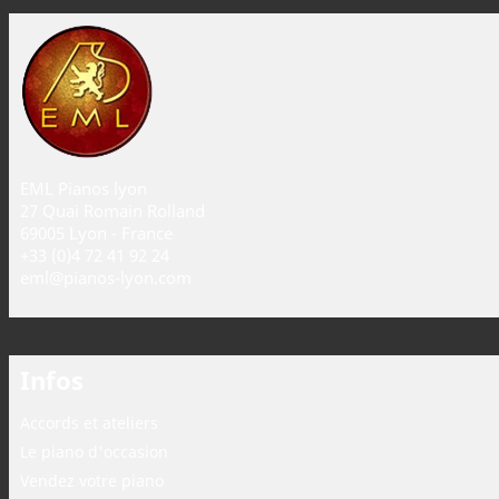
EML Pianos lyon
27 Quai Romain Rolland
69005 Lyon - France
+33 (0)4 72 41 92 24
eml@pianos-lyon.com
Infos
Accords et ateliers
Le piano d'occasion
Vendez votre piano