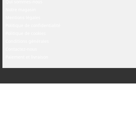
Qui sommes-nous
Notre magasin
Mentions légales
Politique de confidentialité
Politique de cookies
Conditions générales
Contactez-nous
Paiement et livraison