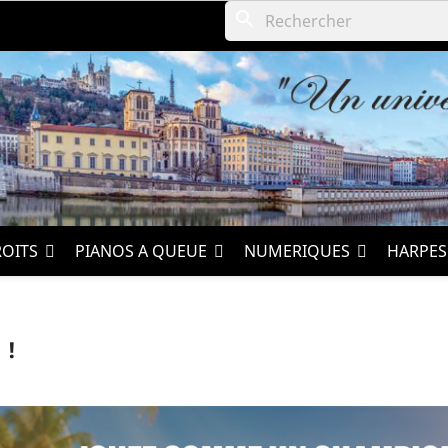
search
ROITS
PIANOS A QUEUE
NUMERIQUES
HARPE
 !