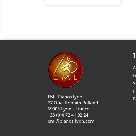
A
L
V
P
EML Pianos lyon
B
27 Quai Romain Rolland
69005 Lyon - France
+33 (0)4 72 41 92 24
eml@pianos-lyon.com