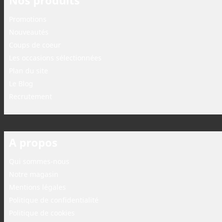
Nos produits
Promotions
Nouveautés
Coups de coeur
Les occasions sélectionnées
Plan du site
Le Blog
Recrutement
A propos
Qui sommes-nous
Notre magasin
Mentions légales
Politique de confidentialité
Politique de cookies