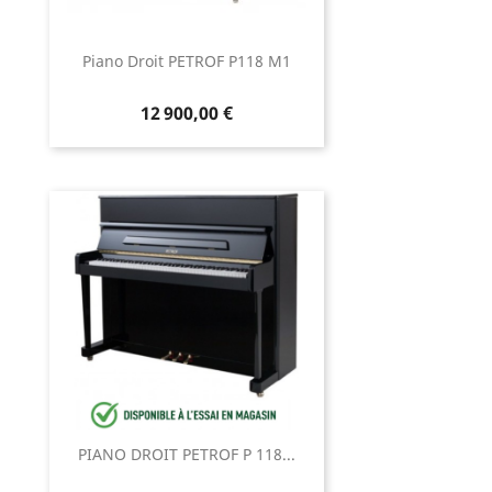
Piano Droit PETROF P118 M1
12 900,00 €
PIANO DROIT PETROF P 118...