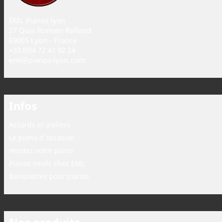
EML Pianos lyon
27 Quai Romain Rolland
69005 Lyon - France
+33 (0)4 72 41 92 24
eml@pianos-lyon.com
Infos
Accords et ateliers
Le piano d'occasion
Vendez votre piano
Pianos neufs chez EML
Banquettes pour pianos