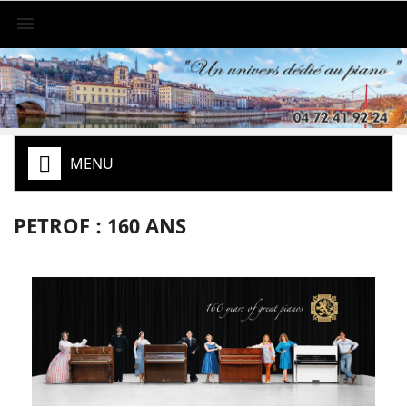

MENU
PETROF : 160 ANS