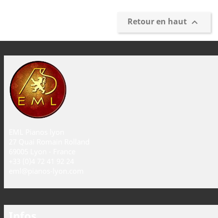
Retour en haut

EML Pianos lyon
27 Quai Romain Rolland
69005 Lyon - France
+33 (0)4 72 41 92 24
eml@pianos-lyon.com
Infos