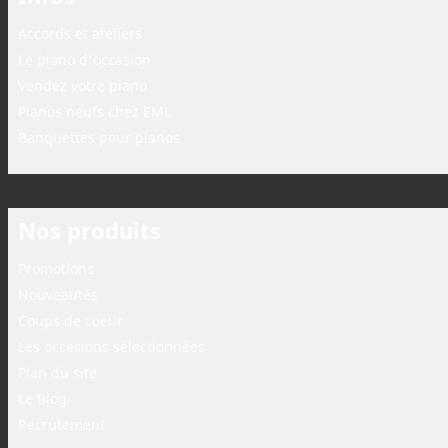
Accords et ateliers
Le piano d'occasion
Vendez votre piano
Pianos neufs chez EML
Banquettes pour pianos
Nos produits
Promotions
Nouveautés
Coups de coeur
Les occasions sélectionnées
Plan du site
Le Blog
Recrutement