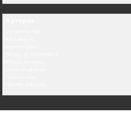
A propos
Qui sommes-nous
Notre magasin
Mentions légales
Politique de confidentialité
Politique de cookies
Conditions générales
Contactez-nous
Paiement et livraison