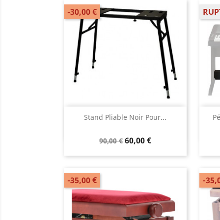
-30,00 €
RUP
Aperçu rapide

Stand Pliable Noir Pour...
Pé
60,00 €
90,00 €
-35,00 €
-35,