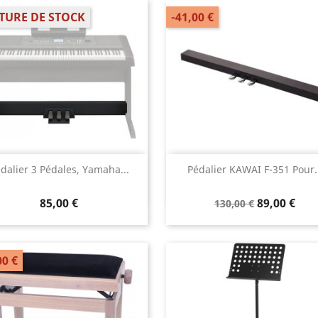
TURE DE STOCK
-41,00 €
Aperçu rapide
Aperçu rapide


dalier 3 Pédales, Yamaha...
Pédalier KAWAI F-351 Pour..
85,00 €
89,00 €
130,00 €
00 €