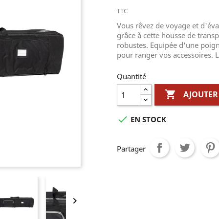
TTC
Vous rêvez de voyage et d'év
grâce à cette housse de transp
robustes. Equipée d'une poign
pour ranger vos accessoires. L
Quantité

AJOUTER

EN STOCK
Partager
