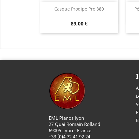
Aperçu rapide

Casque Prodipe Pro 880
Pé
89,00 €
A
L
V
P
EML Pianos lyon
B
27 Quai Romain Rolland
69005 Lyon - France
+33 (0)4 72 41 92 24