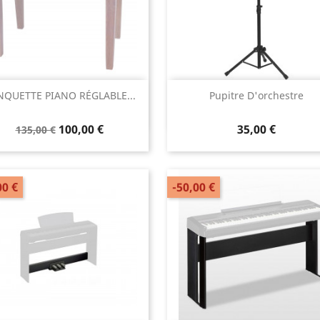
Aperçu rapide
Aperçu rapide


NQUETTE PIANO RÉGLABLE...
Pupitre D'orchestre
100,00 €
35,00 €
135,00 €
00 €
-50,00 €