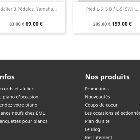
Aperçu rapide
Aperçu rapide


dalier 3 Pédales, Yamaha...
Pied L-515 B / L-515WH...
69,00 €
159,00 €
83,00 €
209,00 €
Infos
Nos produits
ccords et ateliers
Promotions
e piano d'occasion
Nouveautés
endez votre piano
Coups de coeur
ianos neufs chez EML
Les occasions sélectionné
anquettes pour pianos
Plan du site
Le Blog
Recrutement