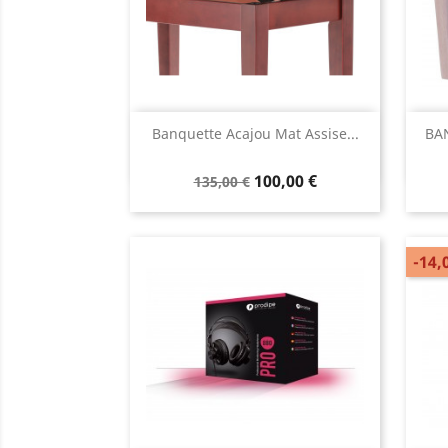
Aperçu rapide

Banquette Acajou Mat Assise...
BA
100,00 €
135,00 €
-14,